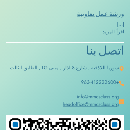
ورشة عمل تعاونية
[…]
اقرأ المزيد
اتصل بنا
سوريا اللاذقية , شارع 8 آذار , مبنى LG , الطابق الثالث
+963-412222600
info@mmcsclass.org
headoffice@mmcsclass.org