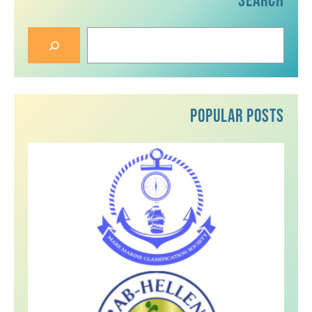
Search
S
e
a
r
c
Popular Posts
h